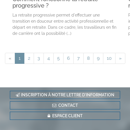
progressive ?
La retraite progressive permet d'effectuer une
P
transition en douceur entre activité professionnelle et
départ en retraite. Dans ce cadre, les travailleurs en fin
de carrière ont la possibilité (...)
«
1
2
3
4
5
6
7
8
9
10
»
INSCRIPTION À NOTRE LETTRE D'INFORMATION
CONTACT
ESPACE CLIENT